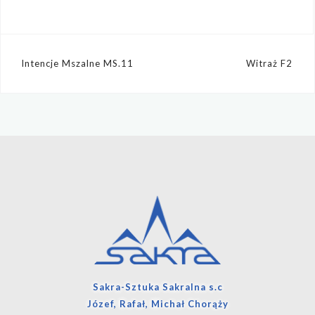
Nawigacja
Intencje Mszalne MS.11
Witraż F2
wpisu
Sakra-Sztuka Sakralna s.c
Józef, Rafał, Michał Chorąży