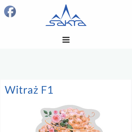
Skip
to
content
Witraż F1